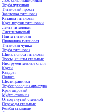
Люк канализационный
Труба чугунная
Титановый прокат
Заготовка титановая
Катанка титановая
Круг, пруток титановый
Лента титановая
Лист титановый
Плита титановая
Проволока титановая
Титановая чушка
Труба титановая
Шина, полоса титановая
Тросы, канаты стальные
Инструментальные стали
Круги
Квадрат
Полоса
Шестигранники
Трубопроводная арматура
Кран шаровый
Муфта стальная
Отвод гнутый стальной
Переходы стальные
Резьбы стальные