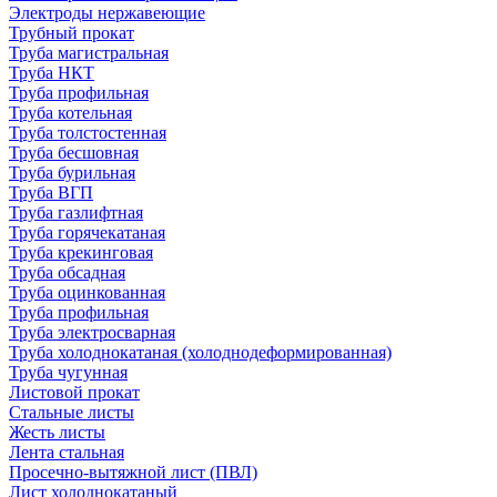
Электроды нержавеющие
Трубный прокат
Труба магистральная
Труба НКТ
Труба профильная
Труба котельная
Труба толстостенная
Труба бесшовная
Труба бурильная
Труба ВГП
Труба газлифтная
Труба горячекатаная
Труба крекинговая
Труба обсадная
Труба оцинкованная
Труба профильная
Труба электросварная
Труба холоднокатаная (холоднодеформированная)
Труба чугунная
Листовой прокат
Стальные листы
Жесть листы
Лента стальная
Просечно-вытяжной лист (ПВЛ)
Лист холоднокатаный