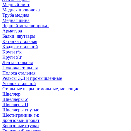
Медный лист
Медная проволока
Труба медная
Медная шина
Черный металлопрокат
Арматура
Балки, двутавры
Катанка стальная
Квадрат стальной
Круги г\к
Круги х\т
Лента стальная
Поковка стальная
Полоса стальная
Рельсы ЖД и промышленные
Уголок стальной
Стальные шары помольные, мелющие
Швеллер
Швеллеры У
Швеллеры П
Швеллеры гнутые
Шестигранник г\к
Бронзовый прокат
Бронзовые втулки
Бронзовый квадрат