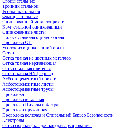
Сгоны стальные
Тройник стальной
Угольник стальной
Фланцы стальные
Оцинкованный металлопрокат
Круг стальной оцинкованный
Оцинкованные листы
Полоса стальная оцинкованная
Проволока ОЦ
Уголок из оцинкованной стали
Сетка
Сетка тканая из цветных металлов
Сетка тканая нержавеющая
Сетка стальная плетеная
Сетка тканая НУ (черная)
Асбестоцементный прокат
Асбестоцементные листы
Асбестоцементные трубы
Проволока
Проволока вязальная
Проволока Нихром и Фехраль
Проволока пружинная
Проволока колючая и Спиральный Барьер Безопасности
Электроды
Сетка сварная ( кладочная) для армирования.