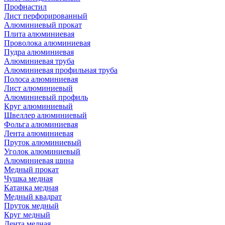
Профнастил
Лист перфорированный
Алюминиевый прокат
Плита алюминиевая
Проволока алюминиевая
Пудра алюминиевая
Алюминиевая труба
Алюминиевая профильная труба
Полоса алюминиевая
Лист алюминиевый
Алюминиевый профиль
Круг алюминиевый
Швеллер алюминиевый
Фольга алюминиевая
Лента алюминиевая
Пруток алюминиевый
Уголок алюминиевый
Алюминиевая шина
Медный прокат
Чушка медная
Катанка медная
Медный квадрат
Пруток медный
Круг медный
Лента медная