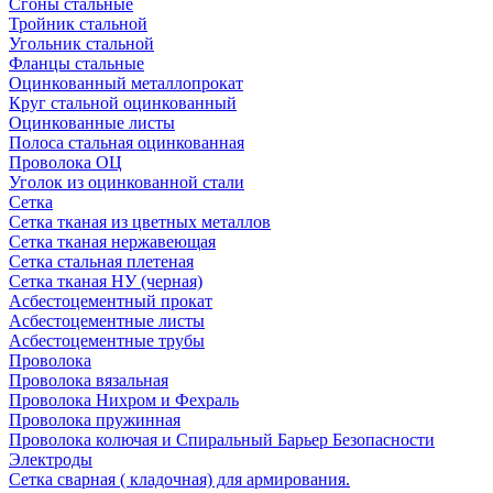
Сгоны стальные
Тройник стальной
Угольник стальной
Фланцы стальные
Оцинкованный металлопрокат
Круг стальной оцинкованный
Оцинкованные листы
Полоса стальная оцинкованная
Проволока ОЦ
Уголок из оцинкованной стали
Сетка
Сетка тканая из цветных металлов
Сетка тканая нержавеющая
Сетка стальная плетеная
Сетка тканая НУ (черная)
Асбестоцементный прокат
Асбестоцементные листы
Асбестоцементные трубы
Проволока
Проволока вязальная
Проволока Нихром и Фехраль
Проволока пружинная
Проволока колючая и Спиральный Барьер Безопасности
Электроды
Сетка сварная ( кладочная) для армирования.