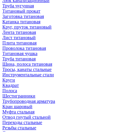
Люк канализационный
Труба чугунная
Титановый прокат
Заготовка титановая
Катанка титановая
Круг, пруток титановый
Лента титановая
Лист титановый
Плита титановая
Проволока титановая
Титановая чушка
Труба титановая
Шина, полоса титановая
Тросы, канаты стальные
Инструментальные стали
Круги
Квадрат
Полоса
Шестигранники
Трубопроводная арматура
Кран шаровый
Муфта стальная
Отвод гнутый стальной
Переходы стальные
Резьбы стальные