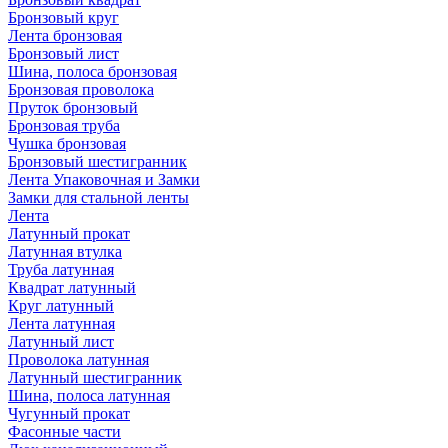
Бронзовый круг
Лента бронзовая
Бронзовый лист
Шина, полоса бронзовая
Бронзовая проволока
Пруток бронзовый
Бронзовая труба
Чушка бронзовая
Бронзовый шестигранник
Лента Упаковочная и Замки
Замки для стальной ленты
Лента
Латунный прокат
Латунная втулка
Труба латунная
Квадрат латунный
Круг латунный
Лента латунная
Латунный лист
Проволока латунная
Латунный шестигранник
Шина, полоса латунная
Чугунный прокат
Фасонные части