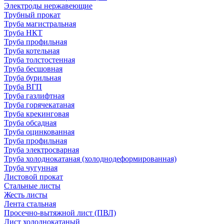
Электроды нержавеющие
Трубный прокат
Труба магистральная
Труба НКТ
Труба профильная
Труба котельная
Труба толстостенная
Труба бесшовная
Труба бурильная
Труба ВГП
Труба газлифтная
Труба горячекатаная
Труба крекинговая
Труба обсадная
Труба оцинкованная
Труба профильная
Труба электросварная
Труба холоднокатаная (холоднодеформированная)
Труба чугунная
Листовой прокат
Стальные листы
Жесть листы
Лента стальная
Просечно-вытяжной лист (ПВЛ)
Лист холоднокатаный