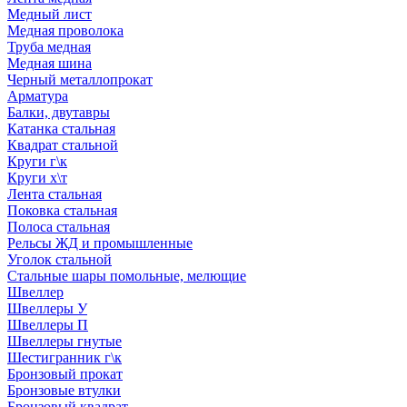
Медный лист
Медная проволока
Труба медная
Медная шина
Черный металлопрокат
Арматура
Балки, двутавры
Катанка стальная
Квадрат стальной
Круги г\к
Круги х\т
Лента стальная
Поковка стальная
Полоса стальная
Рельсы ЖД и промышленные
Уголок стальной
Стальные шары помольные, мелющие
Швеллер
Швеллеры У
Швеллеры П
Швеллеры гнутые
Шестигранник г\к
Бронзовый прокат
Бронзовые втулки
Бронзовый квадрат